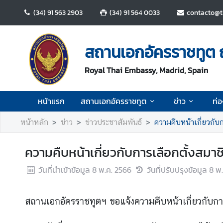
(34) 91 563 2903
(34) 91 564 0033
contacto@
ห
น้
สถานเอกอัครราชทูต 
า
แ
Royal Thai Embassy, Madrid, Spain
ร
ก
หน้าแรก
สถานเอกอัครราชทูต
ข่าว
ท่อ
ส
หน้าหลัก
ข่าว
ข่าวประชาสัมพันธ์
ความคืบหน้าเกี่ยวกั
ถ
า
ความคืบหน้าเกี่ยวกับการเลือกตั้งสม
น
เ
วันที่นำเข้าข้อมูล
8 พ.ค. 2566
วันที่ปรับปรุงข้อมูล
8 พ
อ
ก
อั
สถานเอกอัครราชทูตฯ ขอแจ้งความคืบหน้าเกี่ยวกับการ
ค
ร