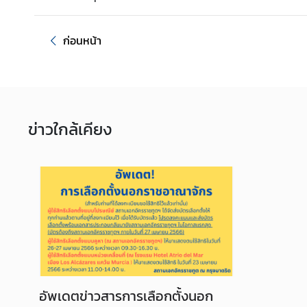
ธุ
ก่อนหน้า
ร
กิ
จ
ข่าว
ใกล้เคียง
ข้
อ
มู
ล
สำ
ห
รั
บ
ค
น
ไ
อัพเดตข่าวสารการเลือกตั้งนอก