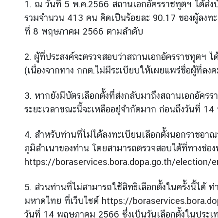
1. ณ วันที่ 5 พ.ค.2566 สถานเอกอัครราชทูตฯ ได้ส่งบั
ร
รวมจำนวน 413 คน คิดเป็นร้อยละ 90.17 ของผู้ลงทะเ
า
ที่ 8 พฤษภาคม 2566 ตามลำดับ
ช
ทู
ต
2. ผู้ที่ประสงค์จะตรวจสอบว่าสถานเอกอัครราชทูตฯ ไ
(เนื่องจากทาง กกต.ไม่มีระเบียบให้เผยแพร่ชื่อผู้ที่
ข่
3. หากยังมีบัตรเลือกตั้งที่ส่งกลับมาถึงสถานเอกอั
า
ระยะเวลาขณะนี้จะเหลืออยู่จำกัดมาก ก่อนถึงวันที่ 1
ว
4. สำหรับท่านที่ไม่ได้ลงทะเบียนเลือกตั้งนอกราชอาณา
ท่
ภูมิลำเนาของท่าน โดยสามารถตรวจสอบได้ที่ทางช่อง
อ
https://boraservices.bora.dopa.go.th/election/e
ง
เ
5. ส่วนท่านที่ไม่สามารถใช้สิทธิเลือกตั้งในครั้งนี้ไ
ที่
ย
มหาดไทย ที่เว็บไซต์
https://boraservices.bora.d
ว
วันที่ 14 พฤษภาคม 2566 ซึ่งเป็นวันเลือกตั้งในประ