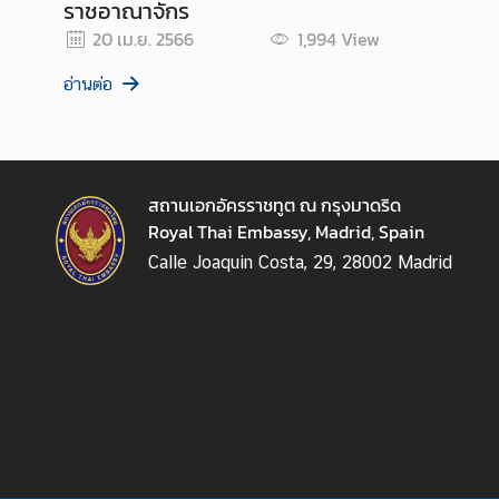
ท
ราชอาณาจักร
ย
20 เม.ย. 2566
1,994
View
อ่านต่อ
บ
ริ
ก
า
สถานเอกอัครราชทูต ณ กรุงมาดริด
ร
Royal Thai Embassy, Madrid, Spain
Calle Joaquin Costa, 29, 28002 Madrid
ก
ร
ะ
ท
ร
ว
ง
ก
า