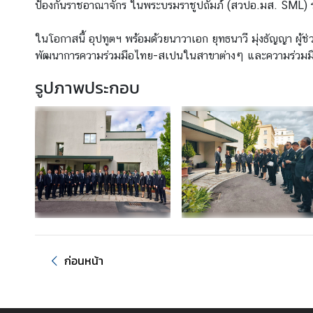
ป้องกันราชอาณาจักร ในพระบรมราชูปถัมภ์ (สวปอ.มส. SML) รุ่นท
ร
า
ในโอกาสนี้ อุปทูตฯ พร้อมด้วยนาวาเอก ยุทธนาวี มุ่งธัญญา ผู
ช
พัฒนาการความร่วมมือไทย-สเปนในสาขาต่างๆ และความร่วมมื
ทู
ต
รูปภาพประกอบ
ข่
า
ว
ท่
อ
ง
เ
ก่อนหน้า
ที่
ย
ว