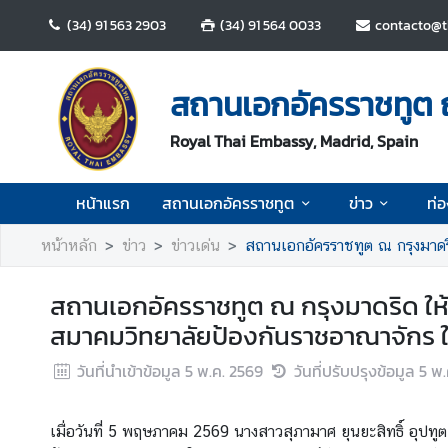
(34) 91 563 2903
(34) 91 564 0033
contacto@
ห
น้
สถานเอกอัครราชทูต 
า
แ
Royal Thai Embassy, Madrid, Spain
ร
ก
หน้าแรก
สถานเอกอัครราชทูต
ข่าว
ท่อ
ส
หน้าหลัก
ข่าว
ข่าวเด่น
สถานเอกอัครราชทูต ณ กรุงมาดริด 
ถ
า
สถานเอกอัครราชทูต ณ กรุงมาดริด ให
น
เ
สมาคมวิทยาลัยป้องกันราชอาณาจักร ในพ
อ
วันที่นำเข้าข้อมูล
5 พ.ค. 2569
วันที่ปรับปรุงข้อมูล
5 พ.
ก
อั
ค
เมื่อวันที่ 5 พฤษภาคม 2569 นางสาวสุภามาศ ยุนยะสิทธิ์ อุปท
ร