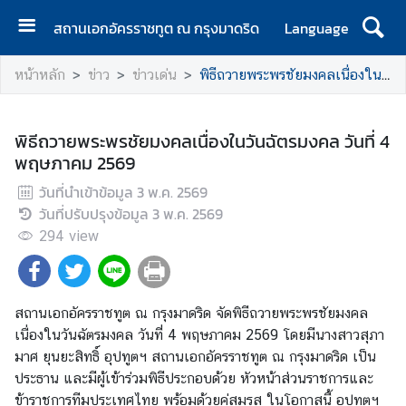
สถานเอกอัครราชทูต ณ กรุงมาดริด
Language
ห
หน้าหลัก
ข่าว
ข่าวเด่น
พิธีถวายพระพรชัยมงคลเนื่องในวันฉัตรมงคล วันที่ 4 พฤษภาคม 2569
น้
า
แ
พิธีถวายพระพรชัยมงคลเนื่องในวันฉัตรมงคล วันที่ 4
ร
พฤษภาคม 2569
ก
วันที่นำเข้าข้อมูล
3 พ.ค. 2569
ส
วันที่ปรับปรุงข้อมูล
3 พ.ค. 2569
ถ
294
view
า
น
เ
สถานเอกอัครราชทูต ณ กรุงมาดริด จัดพิธีถวายพระพรชัยมงคล
อ
เนื่องในวันฉัตรมงคล วันที่ 4 พฤษภาคม 2569 โดยมีนางสาวสุภา
ก
มาศ ยุนยะสิทธิ์ อุปทูตฯ สถานเอกอัครราชทูต ณ กรุงมาดริด เป็น
อั
ประธาน และมีผู้เข้าร่วมพิธีประกอบด้วย หัวหน้าส่วนราชการและ
ค
ข้าราชการทีมประเทศไทย พร้อมด้วยคู่สมรส ในโอกาสนี้ อุปทูตฯ
ร