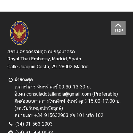
ธุ
ร
กิ
TOP
จ
สถานเอกอัครราชทูต ณ กรุงมาดริด
ข้
Royal Thai Embassy, Madrid, Spain
อ
Calle Joaquin Costa, 29, 28002 Madrid
มู
ล
ฝ่ายกงสุล
สำ
เวลาทำการ จันทร์-ศุกร์ 09.30-13.30 น.
ห
อีเมล consuladotailandia@gmail.com (Preferable)
รั
ติดต่อสอบถามทางโทรศัพท์ จันทร์-ศุกร์ 15.00-17.00 น.
บ
(
ยกเว้นวันหยุดนักขัตฤกษ์
)
ค
หมายเลข +34 915632903 ต่อ 101 หรือ 102
น
(34) 91 563 2903
ไ
(34) 91 564 0033