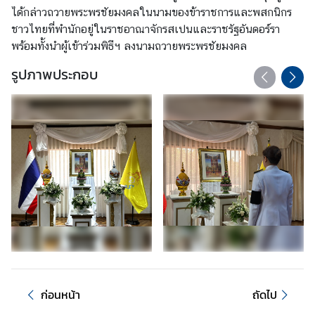
ได้กล่าวถวายพระพรชัยมงคลในนามของข้าราชการและพสกนิกร
ร
ชาวไทยที่พำนักอยู่ในราชอาณาจักรสเปนและราชรัฐอันดอร์รา
า
พร้อมทั้งนำผู้เข้าร่วมพิธีฯ ลงนามถวายพระพรชัยมงคล
ช
ทู
รูปภาพประกอบ
ต
ข่
า
ว
ท่
อ
ง
เ
ที่
ย
ก่อนหน้า
ถัดไป
ว