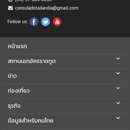
ท
ย
consuladotailandia@gmail.com
Follow us:
บ
ริ
ก
หน้าแรก
า
ร
สถานเอกอัครราชทูต
ก
ข่าว
ร
ะ
ท่องเที่ยว
ท
ร
ธุรกิจ
ว
ง
ข้อมูลสำหรับคนไทย
ก
า