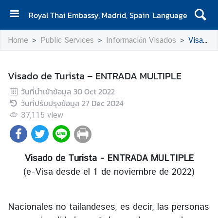
Royal Thai Embassy, Madrid, Spain
Language
H
Home
Public Services
Información Visados
Visado de Turista – ENTRADA MULTIPLE
o
m
e
Visado de Turista – ENTRADA MULTIPLE
A
วันที่นำเข้าข้อมูล
30 Oct 2022
b
วันที่ปรับปรุงข้อมูล
27 Dec 2024
o
37,115
view
u
t
u
s
Visado de Turista – ENTRADA MULTIPLE
(e-Visa desde el 1 de noviembre de 2022)
N
e
Nacionales no tailandeses, es decir, las personas
w