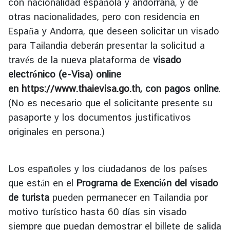
con nacionalidad española y andorrana, y de
s
otras nacionalidades, pero con residencia en
España y Andorra, que deseen solicitar un visado
T
para Tailandia deberán presentar la solicitud a
r
través de la nueva plataforma de
visado
a
electrónico (e-Visa) online
v
e
en
https://www.thaievisa.go.th
, con pagos online
.
l
(No es necesario que el solicitante presente su
pasaporte y los documentos justificativos
originales en persona.)
B
u
s
Los españoles y los ciudadanos de los países
i
n
que están en el
Programa de Exención del visado
e
de turista
pueden permanecer en Tailandia por
s
motivo turístico hasta 60 días sin visado
s
siempre que puedan demostrar el billete de salida