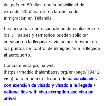
del país en 60 días, con la posibilidad de
S
extender 30 días más en la oficina de
e
Inmigración en Tailandia.
r
v
Las personas con nacionalidad de cualquiera de
i
los 31 países y territorios pueden solicitar
c
un
visado a la llegada
, si viajan por turismo, en
e
los puntos de control de inmigración a la llegada
al aeropuerto.
M
i
Consulte esta página web
n
(
https://madrid.thaiembassy.org/en/page/19412-
i
visa
) para conocer el listado de
nacionalidades
s
con exención de visado y visado a la llegada /
t
nationalities with visa exemption and visa on
r
arrival
.
y
o