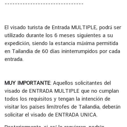
-------------------------------
f
F
o
r
El visado turista de Entrada MULTIPLE, podrá ser
e
utilizado durante los 6 meses siguientes a su
i
expedición, siendo la estancia máxima permitida
g
en Tailandia de 60 días ininterrumpidos por cada
h
entrada.
A
f
f
a
MUY IMPORTANTE
: Aquellos solicitantes del
i
visado de ENTRADA MULTIPLE que no cumplan
r
todos los requisitos y tengan la intención de
s
visitar los países limítrofes de Tailandia, deberán
T
solicitar el visado de ENTRADA UNICA.
h
a