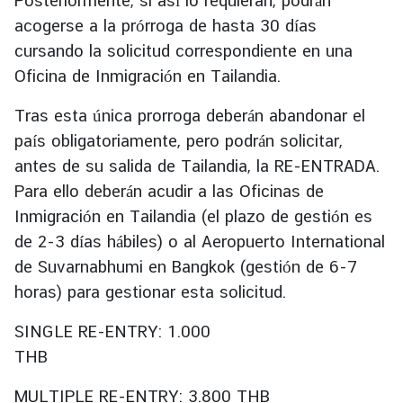
Posteriormente, si así lo requieran, podrán
i
acogerse a la prórroga de hasta 30 días
l
cursando la solicitud correspondiente en una
a
Oficina de Inmigración en Tailandia.
n
d
Tras esta única prorroga deberán abandonar el
L
país obligatoriamente, pero podrán solicitar,
i
antes de su salida de Tailandia, la RE-ENTRADA.
n
k
Para ello deberán acudir a las Oficinas de
Inmigración en Tailandia (el plazo de gestión es
de 2-3 días hábiles) o al Aeropuerto International
de Suvarnabhumi en Bangkok (gestión de 6-7
horas) para gestionar esta solicitud.
SINGLE RE-ENTRY: 1.000
THB
MULTIPLE RE-ENTRY: 3.800 THB