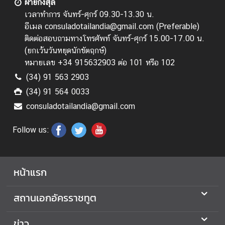
ท
ฝ่ายกงสุล
ย
เวลาทำการ จันทร์-ศุกร์ 09.30-13.30 น.
อีเมล consuladotailandia@gmail.com (Preferable)
ติดต่อสอบถามทางโทรศัพท์ จันทร์-ศุกร์ 15.00-17.00 น.
บ
(
ยกเว้นวันหยุดนักขัตฤกษ์
)
ริ
หมายเลข +34 915632903 ต่อ 101 หรือ 102
ก
(34) 91 563 2903
า
(34) 91 564 0033
ร
consuladotailandia@gmail.com
ก
Follow us:
ร
ะ
ท
หน้าแรก
ร
ว
สถานเอกอัครราชทูต
ง
ก
ข่าว
า