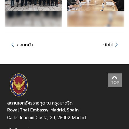
ธุ
ร
กิ
จ
ก่อนหน้า
ถัดไป
ข้
อ
มู
ล
สำ
TOP
ห
รั
บ
สถานเอกอัครราชทูต ณ กรุงมาดริด
ค
Royal Thai Embassy, Madrid, Spain
น
Calle Joaquin Costa, 29, 28002 Madrid
ไ