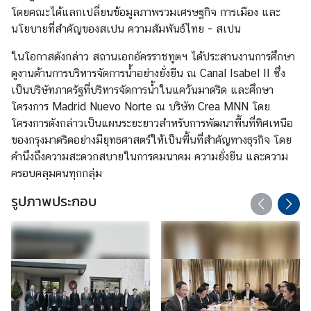
โดยคณะได้แลกเปลี่ยนข้อมูลภาพรวมเศรษฐกิจ การเมือง และ
ร
นโยบายที่สำคัญของสเปน ความสัมพันธ์ไทย - สเปน
า
ช
ในโอกาสดังกล่าว สถานเอกอัครราชทูตฯ ได้ประสานงานการศึกษา
ทู
ดูงานด้านการบริหารจัดการน้ำอย่างยั่งยืน ณ Canal Isabel II ซึ่ง
ต
เป็นบริษัทภาครัฐที่บริหารจัดการน้ำในแคว้นมาดริด และศึกษา
โครงการ Madrid Nuevo Norte ณ บริษัท Crea MNN โดย
โครงการดังกล่าวเป็นแผนระยะยาวสำหรับการพัฒนาพื้นที่ทิศเหนือ
ข่
ของกรุงมาดริดอย่างมียุทธศาสตร์ให้เป็นพื้นที่สำคัญทางธุรกิจ โดย
า
คำนึงถึงความสะดวกสบายในการคมนาคม ความยั่งยืน และความ
ว
ครอบคลุมคนทุกกลุ่ม
รูปภาพประกอบ
ท่
อ
ง
เ
ที่
ย
ว