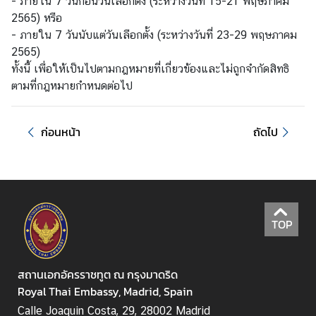
- ภายใน 7 วันก่อนวันเลือกตั้ง (ระหว่างวันที่ 15-21 พฤษภาคม
2565) หรือ
- ภายใน 7 วันนับแต่วันเลือกตั้ง (ระหว่างวันที่ 23-29 พฤษภาคม
ธุ
2565)
ร
ทั้งนี้ เพื่อให้เป็นไปตามกฎหมายที่เกี่ยวข้องและไม่ถูกจำกัดสิทธิ
กิ
ตามที่กฎหมายกำหนดต่อไป
จ
ก่อนหน้า
ถัดไป
ข้
อ
มู
ล
สำ
ห
TOP
รั
บ
ค
สถานเอกอัครราชทูต ณ กรุงมาดริด
น
Royal Thai Embassy, Madrid, Spain
ไ
Calle Joaquin Costa, 29, 28002 Madrid