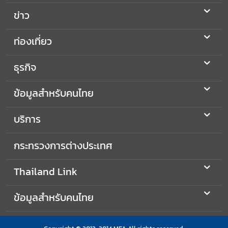
ร
ข่าว
ต่
า
ท่องเที่ยว
ง
ป
ธุรกิจ
ร
ะ
ข้อมูลสำหรับคนไทย
เ
ท
บริการ
ศ
T
กระทรวงการต่างประเทศ
h
a
Thailand Link
i
l
ข้อมูลสำหรับคนไทย
a
n
d