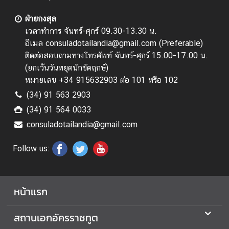
ท
ย
ฝ่ายกงสุล
เวลาทำการ จันทร์-ศุกร์ 09.30-13.30 น.
อีเมล consuladotailandia@gmail.com (Preferable)
บ
ติดต่อสอบถามทางโทรศัพท์ จันทร์-ศุกร์ 15.00-17.00 น.
ริ
(
ยกเว้นวันหยุดนักขัตฤกษ์
)
ก
หมายเลข +34 915632903 ต่อ 101 หรือ 102
า
ร
(34) 91 563 2903
(34) 91 564 0033
consuladotailandia@gmail.com
ก
ร
Follow us:
ะ
ท
ร
ว
หน้าแรก
ง
ก
สถานเอกอัครราชทูต
า