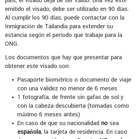
país, el visado deja de ser válido. Una vez esté
emitido el visado, debe ser utilizado en 90 días.
S
Al cumplir los 90 días, puede contactar con la
e
Inmigración de Tailandia para extender su
r
estancia según el período que trabaje para la
v
i
ONG.
c
Los documentos que hay que presentar para
e
obtener este visado son:
M
Pasaporte biométrico o documento de viaje
i
con una validez no menor de 6 meses
n
1 fotografía, de frente sin gafas de sol y
i
con la cabeza descubierta (tomadas como
s
máximo 6 meses antes)
t
r
En caso de que su nacionalidad
no
sea
y
española
, la tarjeta de residencia. En caso
o