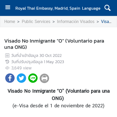
Royal Thai Embassy, Madrid, Spain
Language
H
Home
Public Services
Información Visados
Visado No Inmigrante “O” (Voluntario para una ONG)
o
m
e
Visado No Inmigrante “O” (Voluntario para
una ONG)
A
b
วันที่นำเข้าข้อมูล
30 Oct 2022
o
วันที่ปรับปรุงข้อมูล
1 May 2023
u
3,649
view
t
u
s
Visado No Inmigrante “O”
(Voluntario para una
ONG)
N
(e-Visa desde el 1 de noviembre de 2022)
e
w