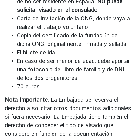
de no ser residente en España.
NO puede
f
solicitar visado en el consulado
.
F
Carta de Invitación de la ONG, donde vaya a
o
realizar el trabajo voluntario
r
e
Copia del certificado de la fundación de
i
dicha ONG, originalmente firmada y sellada
g
El billete de ida
h
En caso de ser menor de edad, debe aportar
A
una fotocopia del libro de familia y de DNI
f
de los dos progenitores.
f
a
70 euros
i
Nota Importante
:
La Embajada se reserva el
r
s
derecho a solicitar otros documentos adicionales
si fuera necesario. La Embajada tiene también el
T
derecho de conceder el tipo de visado que
h
considere en función de la documentación
a