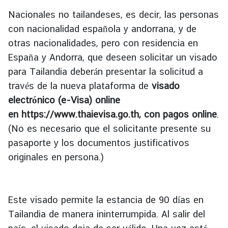
s
Nacionales no tailandeses, es decir, las personas
con nacionalidad española y andorrana, y de
T
otras nacionalidades, pero con residencia en
r
España y Andorra, que deseen solicitar un visado
a
para Tailandia deberán presentar la solicitud a
v
través de la nueva plataforma de
visado
e
l
electrónico (e-Visa) online
en
https://www.thaievisa.go.th
, con pagos online
.
(No es necesario que el solicitante presente su
B
pasaporte y los documentos justificativos
u
s
originales en persona.)
i
n
e
Este visado permite la estancia de 90 días en
s
Tailandia de manera ininterrumpida. Al salir del
s