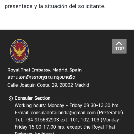
i
presentada y la situación del solicitante.
l
a
n
d
L
TOP
i
n
k
Royal Thai Embassy, Madrid, Spain
สถานเอกอัครราชทูต ณ กรุงมาดริด
Calle Joaquin Costa, 29, 28002 Madrid
Consular Section
Working hours: Monday - Friday 09.30-13.30 hrs.
E-mail: consuladotailandia@gmail.com (Preferable)
Tel: +34 915632903 ext. 101, 102, 103 (Monday-
Friday 15.00-17.00 hrs.
except the Royal Thai