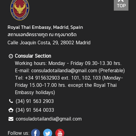
TOP
i
l
a
Royal Thai Embassy, Madrid, Spain
n
สถานเอกอัครราชทูต ณ กรุงมาดริด
d
L
Calle Joaquin Costa, 29, 28002 Madrid
i
Consular Section
n
Working hours: Monday - Friday 09.30-13.30 hrs.
k
E-mail: consuladotailandia@gmail.com (Preferable)
Tel: +34 915632903 ext. 101, 102, 103 (Monday-
Friday 15.00-17.00 hrs.
except the Royal Thai
Embassy holidays
)
(34) 91 563 2903
(34) 91 564 0033
consuladotailandia@gmail.com
Follow us: