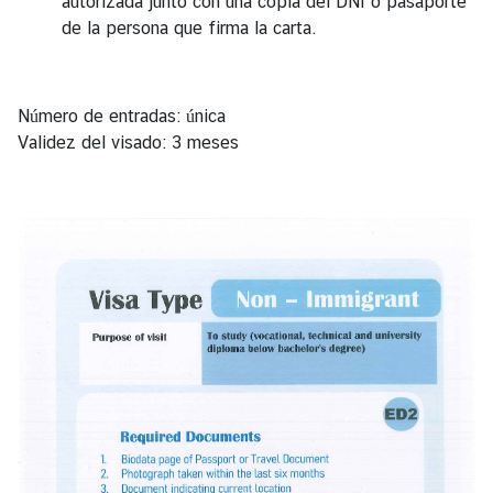
autorizada junto con una copia del DNI o pasaporte
de la persona que firma la carta.
S
e
r
Número de entradas: única
v
Validez del visado: 3 meses
i
c
e
M
i
n
i
s
t
r
y
o