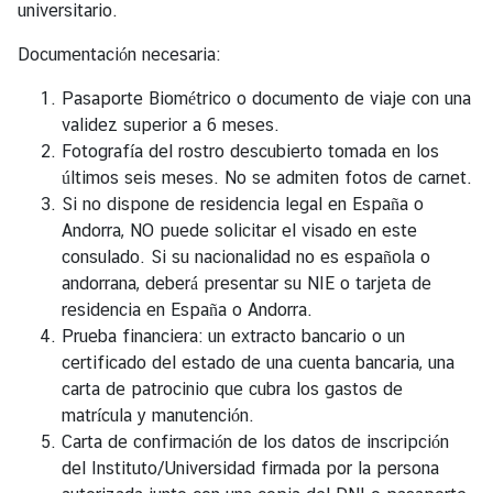
universitario.
s
Documentación necesaria:
T
Pasaporte Biométrico o documento de viaje con una
r
validez superior a 6 meses.
a
Fotografía del rostro descubierto tomada en los
v
últimos seis meses. No se admiten fotos de carnet.
e
Si no dispone de residencia legal en España o
l
Andorra, NO puede solicitar el visado en este
consulado. Si su nacionalidad no es española o
B
andorrana, deberá presentar su NIE o tarjeta de
u
residencia en España o Andorra.
s
Prueba financiera: un extracto bancario o un
i
certificado del estado de una cuenta bancaria, una
n
carta de patrocinio que cubra los gastos de
e
matrícula y manutención.
s
Carta de confirmación de los datos de inscripción
s
del Instituto/Universidad firmada por la persona