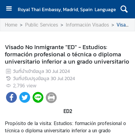
Royal Thai Embassy, Madrid, Spain
Language
H
Home
Public Services
Información Visados
Visado No Inmigrante "ED" - Estudios: formación profesional o técnica o diploma universitario inferior a un grado universitario
o
m
e
Visado No Inmigrante "ED" - Estudios:
formación profesional o técnica o diploma
A
universitario inferior a un grado universitario
b
o
วันที่นำเข้าข้อมูล
30 Jul 2024
u
วันที่ปรับปรุงข้อมูล
30 Jul 2024
t
2,796
view
u
s
ED2
N
Propósito de la visita: Estudios: formación profesional o
e
técnica o diploma universitario inferior a un grado
w