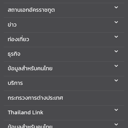
ร
สถานเอกอัครราชทูต
ต่
า
ข่าว
ง
ป
ท่องเที่ยว
ร
ะ
ธุรกิจ
เ
ท
ศ
ข้อมูลสำหรับคนไทย
T
บริการ
h
a
กระทรวงการต่างประเทศ
i
l
Thailand Link
a
n
ข้อมูลสำหรับคนไทย
d