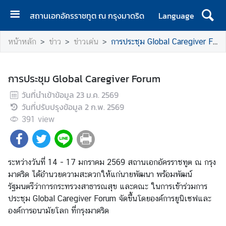
สถานเอกอัครราชทูต ณ กรุงมาดริด
Language
ห
หน้าหลัก
ข่าว
ข่าวเด่น
การประชุม Global Caregiver Forum
น้
า
แ
การประชุม Global Caregiver Forum
ร
วันที่นำเข้าข้อมูล
ก
23 ม.ค. 2569
วันที่ปรับปรุงข้อมูล
2 ก.พ. 2569
ส
391
view
ถ
า
น
ระหว่างวันที่ 14 - 17 มกราคม 2569 สถานเอกอัครราชทูต ณ กรุง
เ
มาดริด ได้อำนวยความสะดวกให้แก่นายพัฒนา พร้อมพัฒน์
อ
รัฐมนตรีว่าการกระทรวงสาธารณสุข และคณะ ในการเข้าร่วมการ
ก
ประชุม Global Caregiver Forum จัดขึ้นโดยองค์การยูนิเซฟและ
อั
องค์การอนามัยโลก ที่กรุงมาดริด
ค
ร