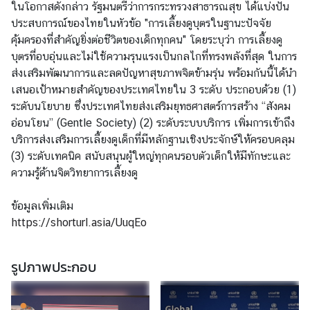
ในโอกาสดังกล่าว รัฐมนตรีว่าการกระทรวงสาธารณสุข ได้แบ่งปัน
ร
ประสบการณ์ของไทยในหัวข้อ "การเลี้ยงดูบุตรในฐานะปัจจัย
า
คุ้มครองที่สำคัญยิ่งต่อชีวิตของเด็กทุกคน" โดยระบุว่า การเลี้ยงดู
ช
บุตรที่อบอุ่นและไม่ใช้ความรุนแรงเป็นกลไกที่ทรงพลังที่สุด ในการ
ทู
ส่งเสริมพัฒนาการและลดปัญหาสุขภาพจิตข้ามรุ่น พร้อมกันนี้ได้นำ
ต
เสนอเป้าหมายสำคัญของประเทศไทยใน 3 ระดับ ประกอบด้วย (1)
ระดับนโยบาย ซึ่งประเทศไทยส่งเสริมยุทธศาสตร์การสร้าง “สังคม
อ่อนโยน” (Gentle Society) (2) ระดับระบบบริการ เพิ่มการเข้าถึง
ข่
บริการส่งเสริมการเลี้ยงดูเด็กที่มีหลักฐานเชิงประจักษ์ให้ครอบคลุม
า
(3) ระดับเทคนิค สนับสนุนผู้ใหญ่ทุกคนรอบตัวเด็กให้มีทักษะและ
ว
ความรู้ด้านจิตวิทยาการเลี้ยงดู
ท่
ข้อมูลเพิ่มเติม
อ
https://shorturl.asia/UuqEo
ง
เ
รูปภาพประกอบ
ที่
ย
ว