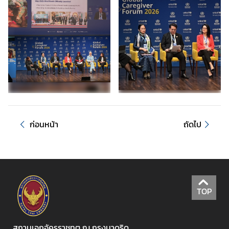
ธุ
ร
กิ
จ
ข้
อ
มู
ก่อนหน้า
ถัดไป
ล
สำ
ห
รั
บ
TOP
ค
น
ไ
สถานเอกอัครราชทูต ณ กรุงมาดริด